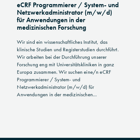
Programmierer
eCRF Programmierer / System- und
/
Netzwerkadministrator (m/w/d)
System-
für Anwendungen in der
und
medizinischen Forschung
Netzwerkadministrator
(m/w/d)
Wir sind ein wissenschaftliches Institut, das
für
klinische Studien und Registerstudien durchführt.
Anwendungen
Wir arbeiten bei der Durchführung unserer
in
Forschung eng mit Universitätskliniken in ganz
der
Europa zusammen. Wir suchen eine/n eCRF
medizinischen
Programmierer / System- und
Forschung
Netzwerkadministrator (m/w/d) für
Anwendungen in der medizinischen…