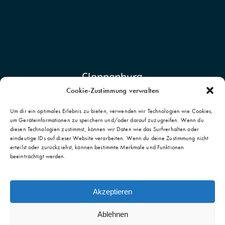
Cloppenburg
Cookie-Zustimmung verwalten
IPPMed – Institut für Pharmakologie
Um dir ein optimales Erlebnis zu bieten, verwenden wir Technologien wie Cookies,
und Präventive Medizin GmbH
um Geräteinformationen zu speichern und/oder darauf zuzugreifen. Wenn du
Bahnhofstrasse 20
diesen Technologien zustimmst, können wir Daten wie das Surfverhalten oder
eindeutige IDs auf dieser Website verarbeiten. Wenn du deine Zustimmung nicht
49661 Cloppenburg
erteilst oder zurückziehst, können bestimmte Merkmale und Funktionen
beeinträchtigt werden.
Akzeptieren
Ablehnen
© 2026 IPPMed GmbH. Institut für Pharmakologie und Präventive